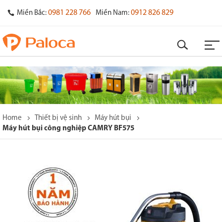
0981 228 766
0912 826 829
Miền Bắc:
Miền Nam:
Home
Thiết bị vệ sinh
Máy hút bụi
Máy hút bụi công nghiệp CAMRY BF575
o
s
y