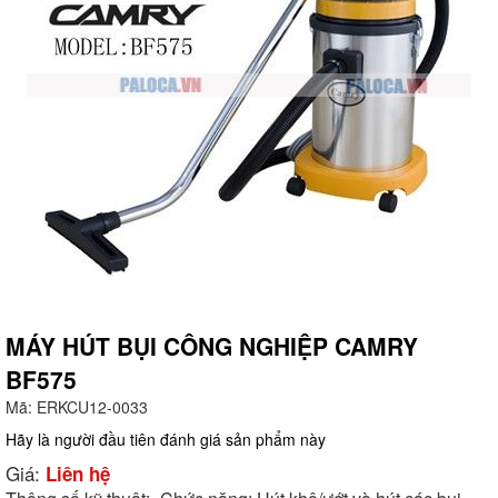
MÁY HÚT BỤI CÔNG NGHIỆP CAMRY
BF575
g
Mã:
ERKCU12-0033
Hãy là người đầu tiên đánh giá sản phẩm này
Giá:
Liên hệ