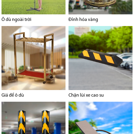
Ô dù ngoài trời
Đỉnh hóa vàng
Giá để ô dù
Chặn lùi xe cao su