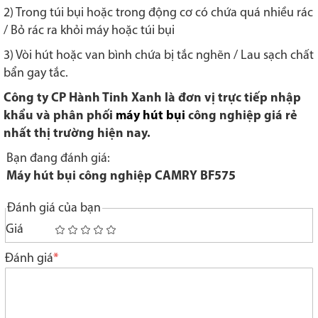
2) Trong túi bụi hoặc trong động cơ có chứa quá nhiều rác
/ Bỏ rác ra khỏi máy hoặc túi bụi
3) Vòi hút hoặc van bình chứa bị tắc nghẽn / Lau sạch chất
bẩn gay tắc.
Công ty CP Hành Tinh Xanh là đơn vị trực tiếp nhập
khẩu và phân phối
máy hút bụi
công nghiệp giá rẻ
nhất thị trường hiện nay.
Bạn đang đánh giá:
Máy hút bụi công nghiệp CAMRY BF575
Đánh giá của bạn
Giá
1
2
3
4
5
star
stars
stars
stars
stars
Đánh giá