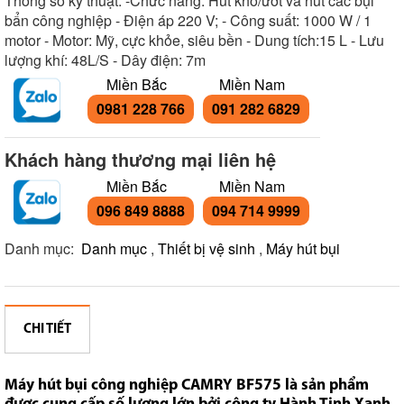
Thông số kỹ thuật: -Chức năng: Hút khô/ướt và hút các bụi
bẩn công nghiệp - Điện áp 220 V; - Công suất: 1000 W / 1
motor - Motor: Mỹ, cực khỏe, siêu bền - Dung tích:15 L - Lưu
lượng khí: 48L/S - Dây điện: 7m
Miền Bắc
Miền Nam
0981 228 766
091 282 6829
Khách hàng thương mại liên hệ
Miền Bắc
Miền Nam
096 849 8888
094 714 9999
Danh mục:
Danh mục
,
Thiết bị vệ sinh
,
Máy hút bụi
CHI TIẾT
Máy hút bụi công nghiệp CAMRY BF575 là sản phẩm