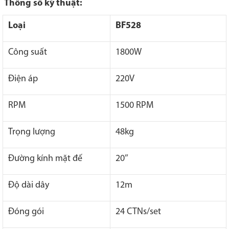
Thông số kỹ thuật:
Loại
BF528
Công suất
1800W
Điện áp
220V
RPM
1500 RPM
Trọng lượng
48kg
Đường kính mặt đế
20’’
Độ dài dây
12m
Đóng gói
24 CTNs/set