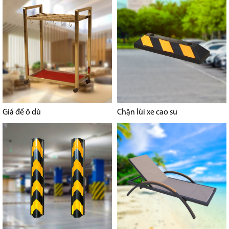
Giá để ô dù
Chặn lùi xe cao su