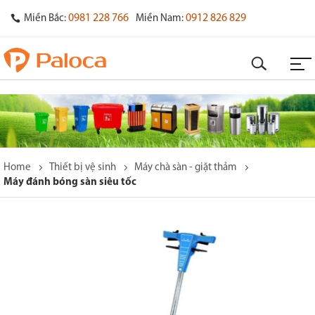
0981 228 766
0912 826 829
Miền Bắc:
Miền Nam:
Home
Thiết bị vệ sinh
Máy chà sàn - giặt thảm
Máy đánh bóng sàn siêu tốc
o
s
y