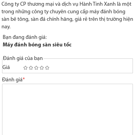
Công ty CP thương mại và dịch vụ Hành Tinh Xanh là một
trong những công ty chuyên cung cấp máy đánh bóng
sàn bê tông, sàn đá chính hãng, giá rẻ trên thị trường hiện
nay.
Bạn đang đánh giá:
Máy đánh bóng sàn siêu tốc
Đánh giá của bạn
Giá
1
2
3
4
5
star
stars
stars
stars
stars
Đánh giá