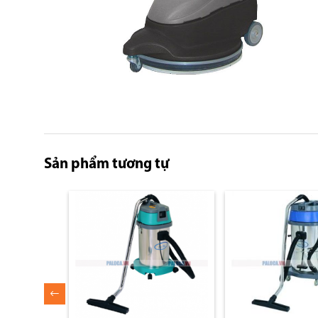
Skip
to
the
Sản phẩm tương tự
beginning
of
the
images
gallery