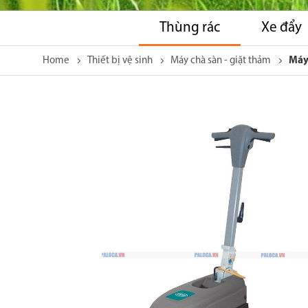
Thùng rác
Xe đẩy
Home
Thiết bị vệ sinh
Máy chà sàn - giặt thảm
Máy
Skip
to
the
end
of
the
images
gallery