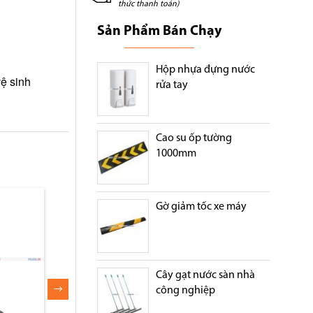
thức thanh toán)
Sản Phẩm Bán Chạy
Hộp nhựa đựng nước
vệ sinh
rửa tay
Cao su ốp tường
1000mm
ước giá
Máy hút bụi lau nhà
Máy hút bụi giá rẻ
Gờ giảm tốc xe máy
khẩu
Cây gạt nước sàn nhà
công nghiệp