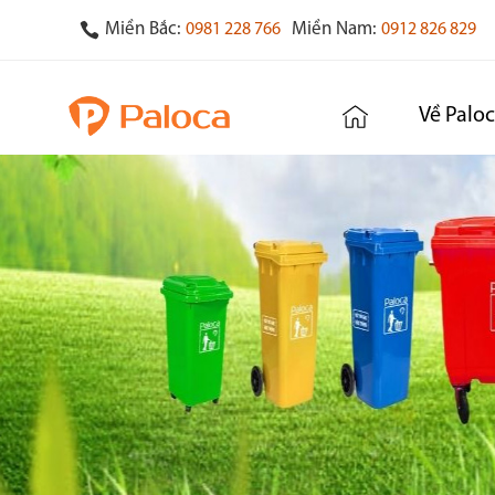
Miền Bắc:
Miền Nam:
0981 228 766
0912 826 829
Về Palo