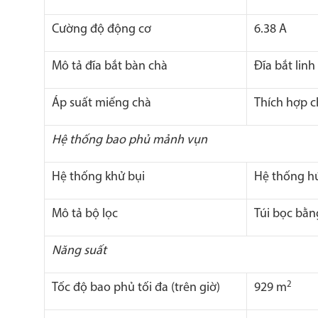
Cường độ động cơ
6.38 A
Mô tả đĩa bắt bàn chà
Đĩa bắt lin
Áp suất miếng chà
Thích hợp c
Hệ thống bao phủ mảnh vụn
Hệ thống khử bụi
Hệ thống hú
Mô tả bộ lọc
Túi bọc bằn
Năng suất
2
Tốc độ bao phủ tối đa (trên giờ)
929 m