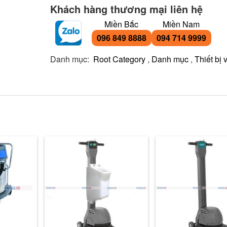
Khách hàng thương mại liên hệ
Miền Bắc
Miền Nam
096 849 8888
094 714 9999
Danh mục:
Root Category
,
Danh mục
,
Thiết bị 
Máy hút bụi hút n
rẻ