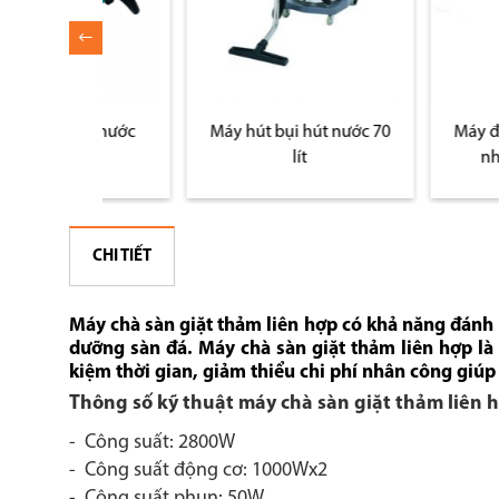
hút nước
Máy hút bụi hút nước 70
Máy đánh bóng 
ox
lít
nhập khẩu t
CHI TIẾT
Máy chà sàn giặt thảm liên hợp
có khả năng đánh 
dưỡng sàn đá.
Máy chà sàn giặt thảm liên hợp là t
kiệm thời gian, giảm thiểu chi phí nhân công giú
Thông số kỹ thuật m
áy chà sàn giặt thảm liên 
- Công suất: 2800W
- Công suất động cơ: 1000Wx2
- Công suất phun: 50W