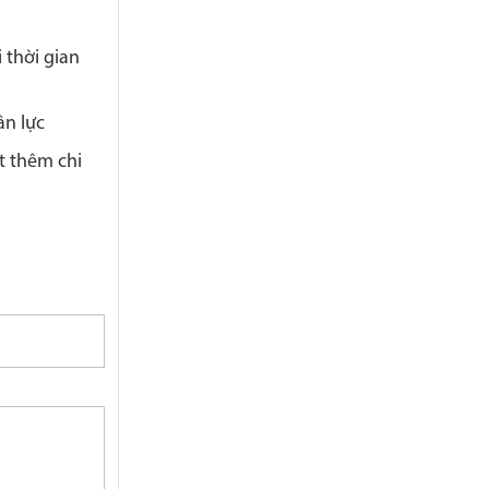
.
 thời gian
ân lực
ết thêm chi