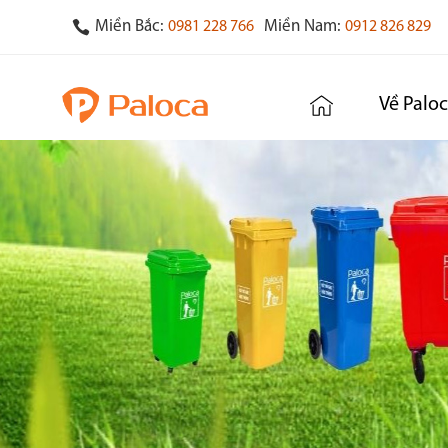
Miền Bắc:
Miền Nam:
0981 228 766
0912 826 829
Về Palo