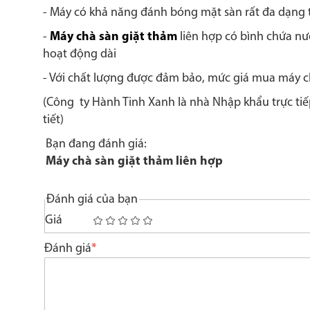
- Máy có khả năng đánh bóng mặt sàn rất đa dạng 
-
Máy chà sàn giặt thảm
liên hợp có bình chứa nướ
hoạt động dài
- Với chất lượng được đảm bảo, mức giá mua máy chà
(Công ty Hành Tinh Xanh là nhà Nhập khẩu trực tiếp 
tiết)
Bạn đang đánh giá:
Máy chà sàn giặt thảm liên hợp
Đánh giá của bạn
Giá
1
2
3
4
5
star
stars
stars
stars
stars
Đánh giá