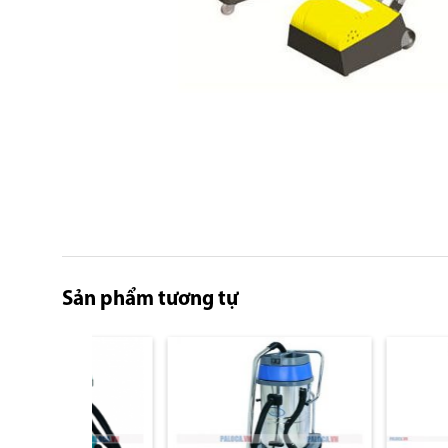
Skip
to
the
beginning
of
the
Sản phẩm tương tự
images
gallery