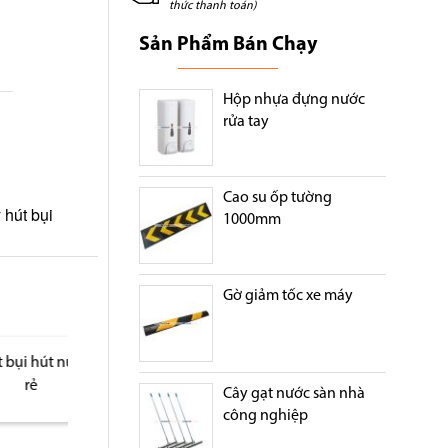
thức thanh toán)
Sản Phẩm Bán Chạy
Hộp nhựa đựng nước
rửa tay
Cao su ốp tường
 hút bụi
1000mm
Gờ giảm tốc xe máy
ước giá
Máy hút bụi lau nhà
Máy hút bụi giá rẻ
khẩu
Cây gạt nước sàn nhà
công nghiệp