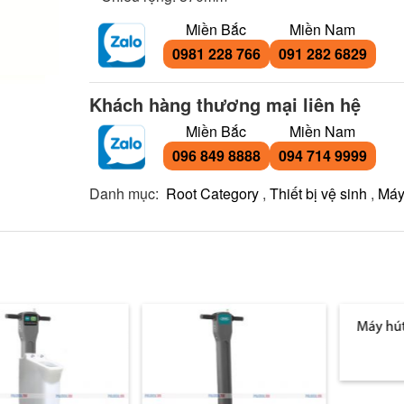
Miền Bắc
Miền Nam
0981 228 766
091 282 6829
Khách hàng thương mại liên hệ
Miền Bắc
Miền Nam
096 849 8888
094 714 9999
Danh mục:
Root Category
,
Thiết bị vệ sinh
,
Máy
Máy hút bụi hút n
rẻ