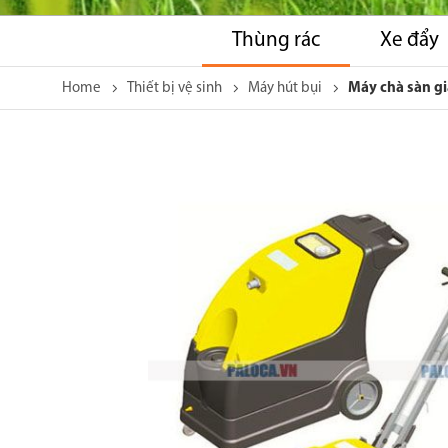
Thùng rác
Xe đẩy
Home
Thiết bị vệ sinh
Máy hút bụi
Máy chà sàn gi
Skip
to
the
end
of
the
images
gallery