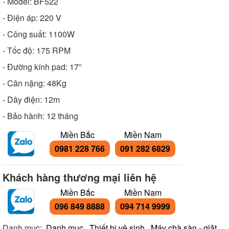
- Model: BF522
- Điện áp: 220 V
- Công suất: 1100W
- Tốc độ: 175 RPM
- Đường kính pad: 17”
- Cân nặng: 48Kg
- Dây điện: 12m
- Bảo hành: 12 tháng
Miền Bắc
Miền Nam
0981 228 766
091 282 6829
Khách hàng thương mại liên hệ
Miền Bắc
Miền Nam
096 849 8888
094 714 9999
Danh mục:
Danh mục
,
Thiết bị vệ sinh
,
Máy chà sàn - giặt