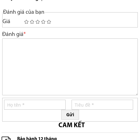
Đánh giá của bạn
Giá
1
2
3
4
5
star
stars
stars
stars
stars
Đánh giá
Gửi
CAM KẾT
Bảo hành 12 tháng