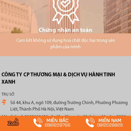
Chứng nhận an toàn
Cam kết không sử dụng hoá chất độc hại trong sản
phẩm của mình
CÔNG TY CP THƯƠNG MẠI & DỊCH VỤ HÀNH TINH
XANH
TRỤ SỞ
Số 44, khu A, ngõ 109, đường Trường Chinh, Phường Phương
Liệt, Thành Phố Hà Nội, Việt Nam
Mã số thuế: 0102619430 cấp lần đầu ngày 21 tháng 01 năm 2008,
Đăng ký thay đổi ngày 25/08/2022)