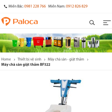
0981 228 766
0912 826 829
Miền Bắc:
Miền Nam:
Home
Thiết bị vệ sinh
Máy chà sàn - giặt thảm
Máy chà sàn giặt thảm BF522
o
s
y