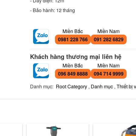
- Dây điện: 12m
- Bảo hành: 12 tháng
Miền Bắc
Miền Nam
0981 228 766
091 282 6829
Khách hàng thương mại liên hệ
Miền Bắc
Miền Nam
096 849 8888
094 714 9999
Danh mục:
Root Category
,
Danh mục
,
Thiết bị 