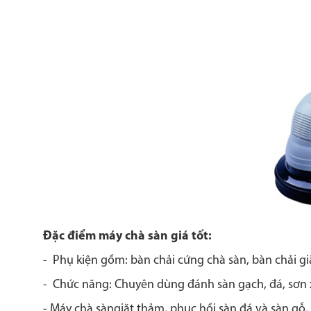
Đặc điểm máy chà sàn giá tốt:
- Phụ kiện gồm: bàn chải cứng chà sàn, bàn chải g
- Chức năng: Chuyên dùng đánh sàn gạch, đá, sơn x
- Máy chà sàngiặt thảm, phục hồi sàn đá và sàn gỗ,