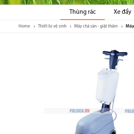
Thùng rác
Xe đẩy
Home
Thiết bị vệ sinh
Máy chà sàn - giặt thảm
Máy 
Skip
to
the
end
of
the
images
gallery