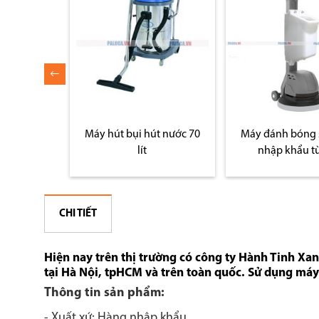
hút nước
Máy hút bụi hút nước 70
Máy đánh bóng 
ox
lít
nhập khẩu t
CHI TIẾT
Hiện nay trên thị trường có công ty Hành Tinh Xa
tại Hà Nội, tpHCM và trên toàn quốc. Sử dụng máy
Thông tin sản phẩm:
- Xuất xứ: Hàng nhập khẩu