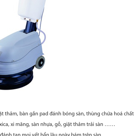
iặt thảm, bàn gắn pad đánh bóng sàn, thùng chứa hoá chất
ica, xi măng, sàn nhựa, gỗ, giặt thảm trải sàn ……
 đánh tan mọi vết bẩn lâu ngày bám trên sàn.