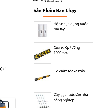
thức thanh toán)
Sản Phẩm Bán Chạy
Hộp nhựa đựng nước
rửa tay
Cao su ốp tường
1000mm
vệ sinh
Gờ giảm tốc xe máy
Cây gạt nước sàn nhà
công nghiệp
Máy hút bụi lau nhà
Máy hút bụi giá rẻ