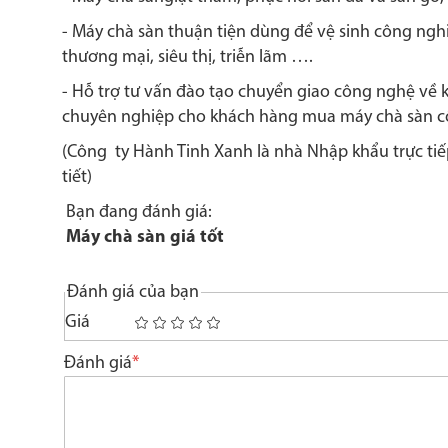
- Máy chà sàn thuận tiện dùng để vệ sinh công ngh
thương mại, siêu thị, triễn lãm ….
- Hỗ trợ tư vấn đào tạo chuyển giao công nghệ về kỹ
chuyên nghiệp cho khách hàng mua máy chà sàn cô
(Công ty Hành Tinh Xanh là nhà Nhập khẩu trực tiếp 
tiết)
Bạn đang đánh giá:
Máy chà sàn giá tốt
Đánh giá của bạn
Giá
1
2
3
4
5
star
stars
stars
stars
stars
Đánh giá