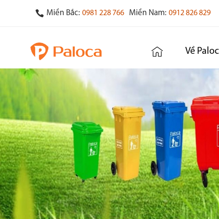
Miền Bắc:
Miền Nam:
0981 228 766
0912 826 829
Về Palo