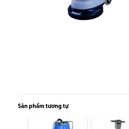
Skip
to
the
beginning
of
the
images
gallery
Sản phẩm tương tự