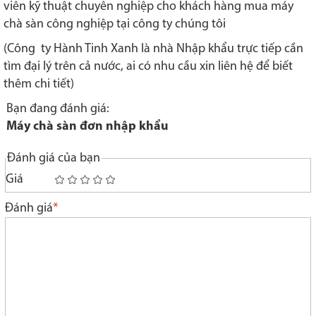
viên kỹ thuật chuyên nghiệp cho khách hàng mua máy
chà sàn công nghiệp tại công ty chúng tôi
(Công ty Hành Tinh Xanh là nhà Nhập khẩu trực tiếp cần
tìm đại lý trên cả nước, ai có nhu cầu xin liên hệ để biết
thêm chi tiết)
Bạn đang đánh giá:
Máy chà sàn đơn nhập khẩu
Đánh giá của bạn
Giá
1
2
3
4
5
star
stars
stars
stars
stars
Đánh giá