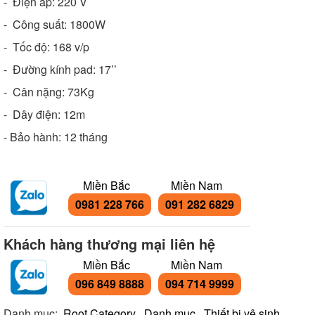
- Điện áp: 220 V
- Công suất: 1800W
- Tốc độ: 168 v/p
- Đường kính pad: 17’’
- Cân nặng: 73Kg
- Dây điện: 12m
- Bảo hành: 12 tháng
Miền Bắc
Miền Nam
0981 228 766
091 282 6829
Khách hàng thương mại liên hệ
Miền Bắc
Miền Nam
096 849 8888
094 714 9999
Danh mục:
Root Category
,
Danh mục
,
Thiết bị vệ sinh