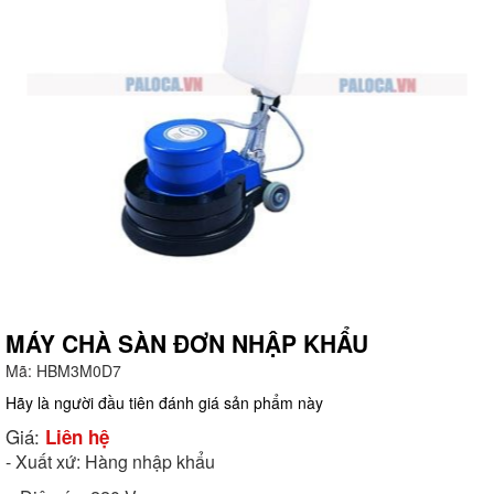
MÁY CHÀ SÀN ĐƠN NHẬP KHẨU
Mã:
HBM3M0D7
g
Hãy là người đầu tiên đánh giá sản phẩm này
Giá:
Liên hệ
- Xuất xứ: Hàng nhập khẩu