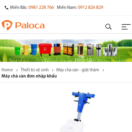
0981 228 766
0912 826 829
Miền Bắc:
Miền Nam:
Home
Thiết bị vệ sinh
Máy chà sàn - giặt thảm
Máy chà sàn đơn nhập khẩu
o
s
y