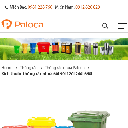
0981 228 766
0912 826 829
Miền Bắc:
Miền Nam:
Home
Thùng rác
Thùng rác nhựa Paloca
Kích thước thùng rác nhựa 60l 90l 120l 240l 660l
o
s
y