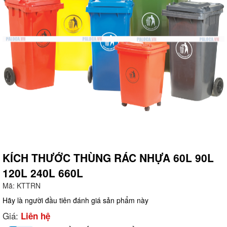
KÍCH THƯỚC THÙNG RÁC NHỰA 60L 90L
120L 240L 660L
g
Mã:
KTTRN
Hãy là người đầu tiên đánh giá sản phẩm này
Giá:
Liên hệ