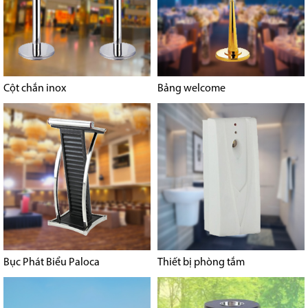
Cột chắn inox
Bảng welcome
Bục Phát Biểu Paloca
Thiết bị phòng tắm