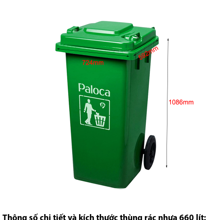
Thông số chi tiết và kích thước
thùng rác nhựa
660 lít: