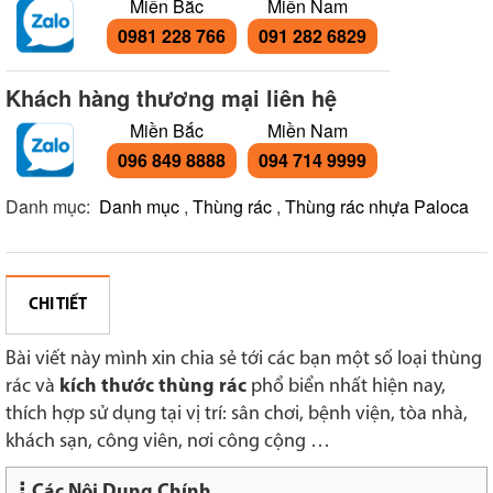
Miền Bắc
Miền Nam
0981 228 766
091 282 6829
Khách hàng thương mại liên hệ
Miền Bắc
Miền Nam
096 849 8888
094 714 9999
Danh mục:
Danh mục
,
Thùng rác
,
Thùng rác nhựa Paloca
CHI TIẾT
Bài viết này mình xin chia sẻ tới các bạn một số loại thùng
rác và
kích thước thùng rác
phổ biển nhất hiện nay,
thích hợp sử dụng tại vị trí: sân chơi, bệnh viện, tòa nhà,
khách sạn, công viên, nơi công cộng …
Các Nội Dung Chính