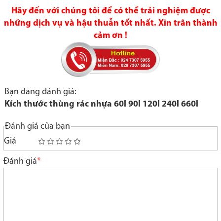
Hãy đến với chúng tôi để có thể trải nghiệm được
những dịch vụ và hậu thuẫn tốt nhất. Xin trân thành
cảm ơn !
Bạn đang đánh giá:
Kích thước thùng rác nhựa 60l 90l 120l 240l 660l
Đánh giá của bạn
Giá
1
2
3
4
5
star
stars
stars
stars
stars
Đánh giá