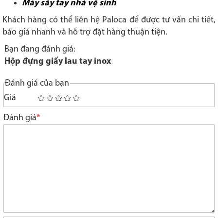
Máy sấy tay nhà vệ sinh
Khách hàng có thể liên hệ Paloca để được tư vấn chi tiết,
báo giá nhanh và hỗ trợ đặt hàng thuận tiện.
Bạn đang đánh giá:
Hộp đựng giấy lau tay inox
Đánh giá của bạn
Giá
1
2
3
4
5
star
stars
stars
stars
stars
Đánh giá