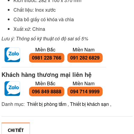
Kích thước: 282 x 100 x 370 mm
Chất liệu: Inox xước
Cửa bỏ giấy có khóa và chìa
Xuất xứ: China
Lưu ý: Thông số kỹ thuật có độ sai số 5%
Miền Bắc
Miền Nam
0981 228 766
091 282 6829
Khách hàng thương mại liên hệ
Miền Bắc
Miền Nam
096 849 8888
094 714 9999
Danh mục:
Thiết bị phòng tắm
,
Thiết bị khách sạn
,
CHI TIẾT