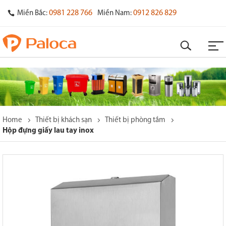
0981 228 766
0912 826 829
Miền Bắc:
Miền Nam:
Home
Thiết bị khách sạn
Thiết bị phòng tắm
Hộp đựng giấy lau tay inox
o
s
y