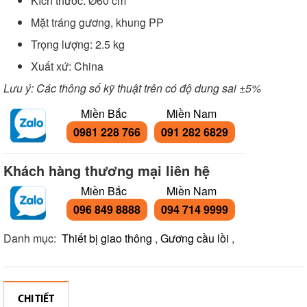
Kích thước: Ø60 cm
Mặt tráng gương, khung PP
Trọng lượng: 2.5 kg
Xuất xứ: China
Lưu ý: Các thông số kỹ thuật trên có độ dung sai ±5%
Miền Bắc
Miền Nam
0981 228 766
091 282 6829
Khách hàng thương mại liên hệ
Miền Bắc
Miền Nam
096 849 8888
094 714 9999
Danh mục:
Thiết bị giao thông
,
Gương cầu lồi
,
CHI TIẾT