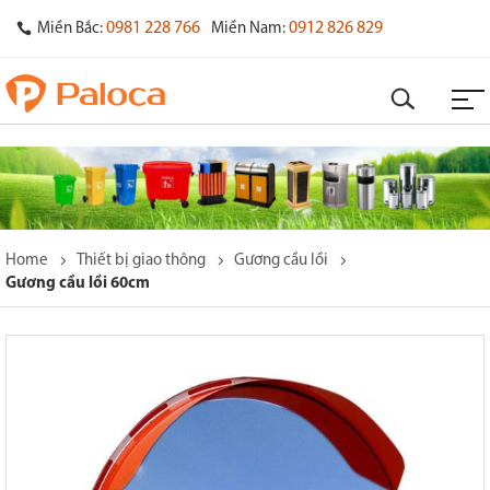
0981 228 766
0912 826 829
Miền Bắc:
Miền Nam:
Home
Thiết bị giao thông
Gương cầu lồi
Gương cầu lồi 60cm
o
s
y