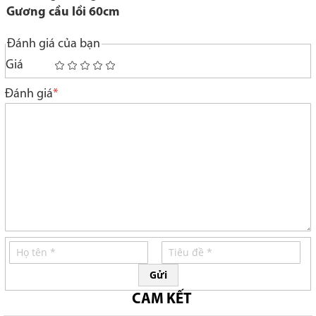
Gương cầu lồi 60cm
Đánh giá của bạn
Giá
1
2
3
4
5
star
stars
stars
stars
stars
Đánh giá
Gửi
CAM KẾT