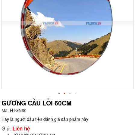
GƯƠNG CẦU LỒI 60CM
Mã:
HTGN60
g
Hãy là người đầu tiên đánh giá sản phẩm này
Giá:
Liên hệ