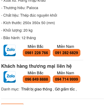
- Xuất xứ: Hàng nhập khẩu
- Thương hiêu: Paloca
- Chất liệu: Thép đúc nguyên khối
- Kích thước: 250x 350x 50 (mm)
- Khối lượng: 20 kg
- Bảo hành: 12 tháng
Miền Bắc
Miền Nam
0981 228 766
091 282 6829
Khách hàng thương mại liên hệ
Miền Bắc
Miền Nam
096 849 8888
094 714 9999
Danh mục:
Thiết bị giao thông
,
Gờ giảm tốc
,