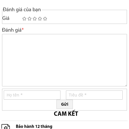
Đánh giá của bạn
Giá
1
2
3
4
5
star
stars
stars
stars
stars
Đánh giá
Gửi
CAM KẾT
Bảo hành 12 tháng