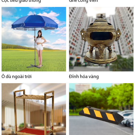
Cọc tiêu giao thông
Ghế công viên
Ô dù ngoài trời
Đỉnh hóa vàng