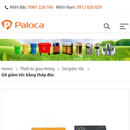
0981 228 766
0912 826 829
Miền Bắc:
Miền Nam:
Home
Thiết bị giao thông
Gờ giảm tốc
Gờ giảm tốc bằng thép đúc
o
s
y