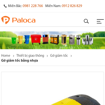
0981 228 766
0912 826 829
Miền Bắc:
Miền Nam:
Home
Thiết bị giao thông
Gờ giảm tốc
Gờ giảm tốc bằng nhựa
o
s
y