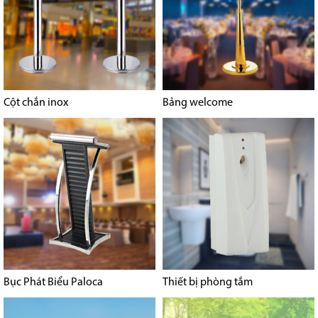
Cột chắn inox
Bảng welcome
Bục Phát Biểu Paloca
Thiết bị phòng tắm