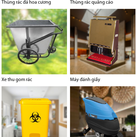
Thùng rác đá hoa cương
Thùng rác quảng cáo
Xe thu gom rác
Máy đánh giầy