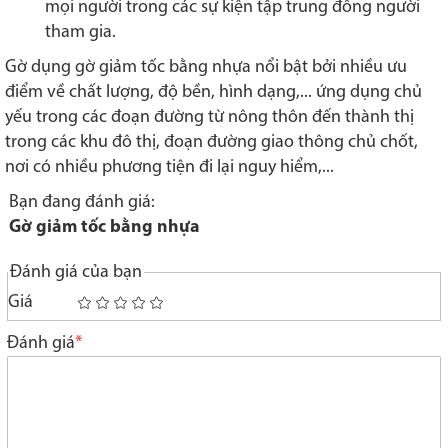
mọi người trong các sự kiện tập trung đông người
tham gia.
Gờ dụng gờ giảm tốc bằng nhựa nổi bật bởi nhiều ưu
điểm về chất lượng, độ bền, hình dạng,... ứng dụng chủ
yếu trong các đoạn đường từ nông thôn đến thành thị
trong các khu đô thị, đoạn đường giao thông chủ chốt,
nơi có nhiều phương tiện đi lại nguy hiểm,...
Bạn đang đánh giá:
Gờ giảm tốc bằng nhựa
Đánh giá của bạn
Giá
1
2
3
4
5
star
stars
stars
stars
stars
Đánh giá