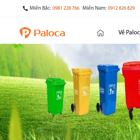
Miền Bắc:
Miền Nam:
0981 228 766
0912 826 829
Về Palo