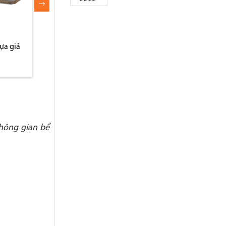
ựa giả
Giường mây nhựa hồ bơi
Bàn hồ bơi nhựa
hông gian bể