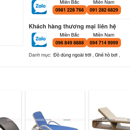
Miền Bắc
Miền Nam
0981 228 766
091 282 6829
Khách hàng thương mại liên hệ
Miền Bắc
Miền Nam
096 849 8888
094 714 9999
Danh mục:
Đồ dùng ngoài trời
,
Ghế hồ bơi
,