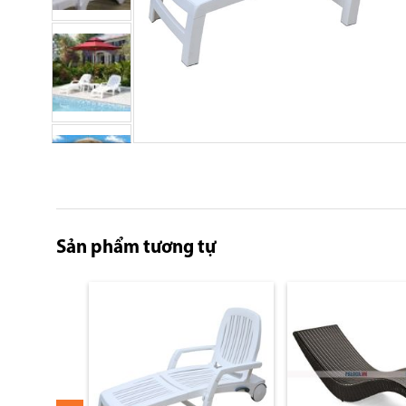
Skip
to
the
beginning
of
Sản phẩm tương tự
the
images
gallery