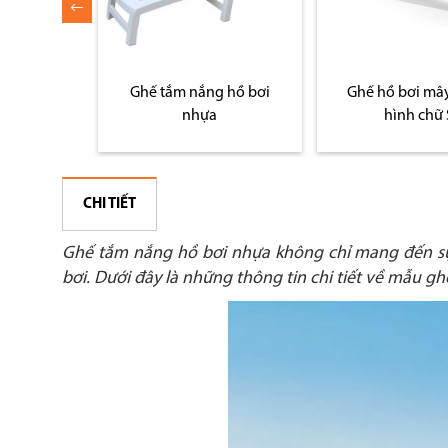
ằng nhựa
Ghế tắm nắng hồ bơi
Ghế hồ bơi mâ
ọn
nhựa
hình chữ 
CHI TIẾT
Ghế tắm nắng hồ bơi nhựa không chỉ mang đến sự
bơi. Dưới đây là những thông tin chi tiết về mẫu 