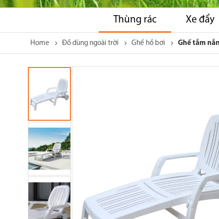
Thùng rác
Xe đẩy
Home
Đồ dùng ngoài trời
Ghế hồ bơi
Ghế tắm nắn
Skip
to
the
end
of
the
images
gallery