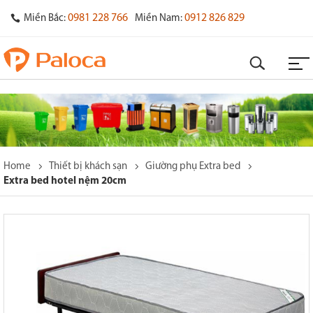
0981 228 766
0912 826 829
Miền Bắc:
Miền Nam:
Home
Thiết bị khách sạn
Giường phụ Extra bed
Extra bed hotel nệm 20cm
o
s
y