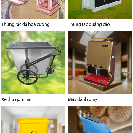
Thùng rác đá hoa cương
Thùng rác quảng cáo
Xe thu gom rác
Máy đánh giầy