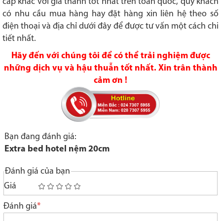
cấp khác với giá thành tốt nhất trên toàn quốc, quý khách
có nhu cầu mua hàng hay đặt hàng
xin liên hệ theo số
điện thoại và địa chỉ dưới đây để được tư vấn một cách chi
tiết nhất.
Hãy đến với chúng tôi để có thể trải nghiệm được
những dịch vụ và hậu thuẫn tốt nhất. Xin trân thành
cảm ơn !
Bạn đang đánh giá:
Extra bed hotel nệm 20cm
Đánh giá của bạn
Giá
1
2
3
4
5
star
stars
stars
stars
stars
Đánh giá