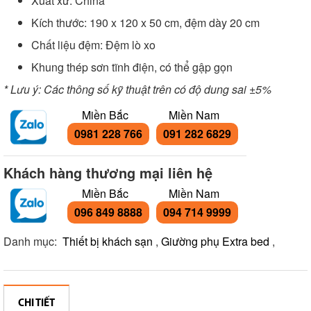
Xuất xứ: China
Kích thước: 190 x 120 x 50 cm, đệm dày 20 cm
Chất liệu đệm: Đệm lò xo
Khung thép sơn tĩnh điện, có thể gập gọn
* Lưu ý: Các thông số kỹ thuật trên có độ dung sai ±5%
Miền Bắc
Miền Nam
0981 228 766
091 282 6829
Khách hàng thương mại liên hệ
Miền Bắc
Miền Nam
096 849 8888
094 714 9999
Danh mục:
Thiết bị khách sạn
,
Giường phụ Extra bed
,
CHI TIẾT