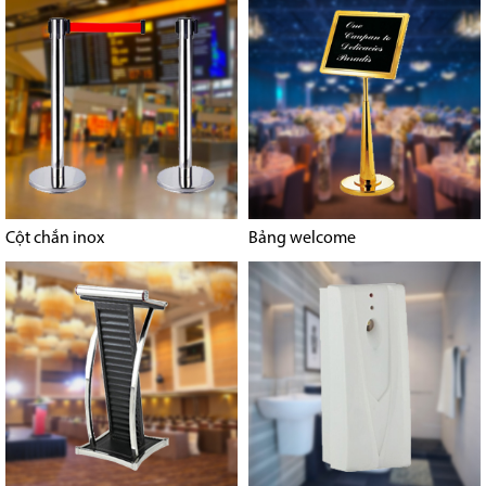
Cột chắn inox
Bảng welcome