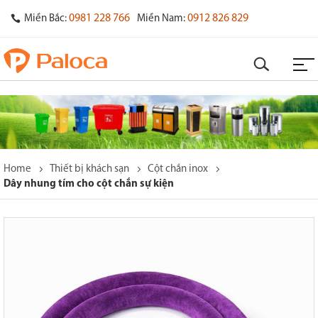
0981 228 766
0912 826 829
Miền Bắc:
Miền Nam:
Home
Thiết bị khách sạn
Cột chắn inox
Dây nhung tím cho cột chắn sự kiện
o
s
y