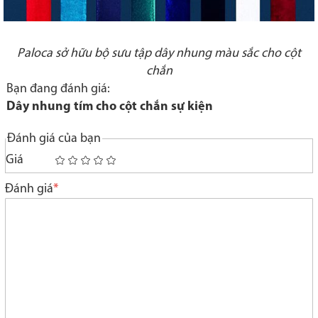
Paloca sở hữu bộ sưu tập dây nhung màu sắc cho cột
chắn
Bạn đang đánh giá:
Dây nhung tím cho cột chắn sự kiện
Đánh giá của bạn
Giá
1
2
3
4
5
star
stars
stars
stars
stars
Đánh giá