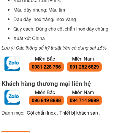
Kích thước: 1.5m ± 5%
Màu dây nhung: Màu tím
Đầu dây inox trắng/ inox vàng
Quy cách: Dùng cho cột chắn inox dây chùng
Xuất xứ: China
Lưu ý: Các thông số kỹ thuật trên có dung sai ±5%
Miền Bắc
Miền Nam
0981 228 766
091 282 6829
Khách hàng thương mại liên hệ
Miền Bắc
Miền Nam
096 849 8888
094 714 9999
Danh mục:
Cột chắn inox
,
Thiết bị khách sạn
,