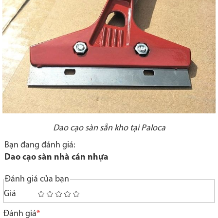
Dao cạo sàn sẵn kho tại Paloca
Bạn đang đánh giá:
Dao cạo sàn nhà cán nhựa
Đánh giá của bạn
Giá
1
2
3
4
5
star
stars
stars
stars
stars
Đánh giá