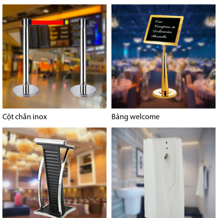
Cột chắn inox
Bảng welcome