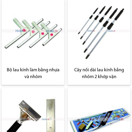
Bộ lau kính làm bằng nhựa
Cây nối dài lau kính bằng
và nhôm
nhôm 2 khớp vặn