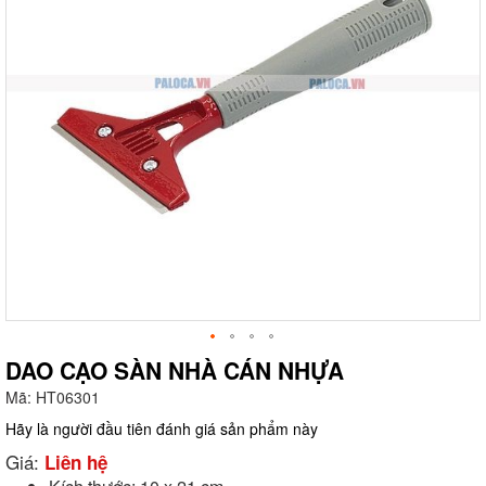
DAO CẠO SÀN NHÀ CÁN NHỰA
Mã:
HT06301
g
Hãy là người đầu tiên đánh giá sản phẩm này
Giá:
Liên hệ