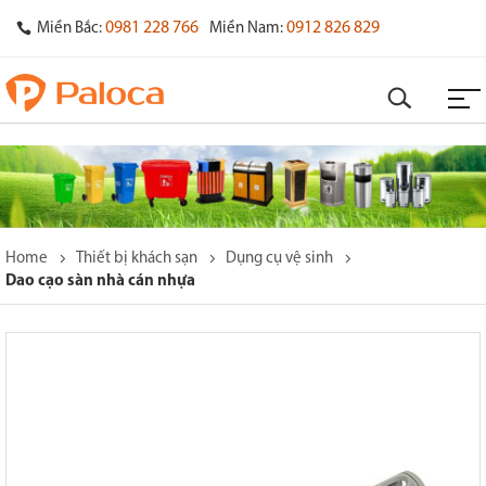
0981 228 766
0912 826 829
Miền Bắc:
Miền Nam:
Home
Thiết bị khách sạn
Dụng cụ vệ sinh
Dao cạo sàn nhà cán nhựa
o
s
y