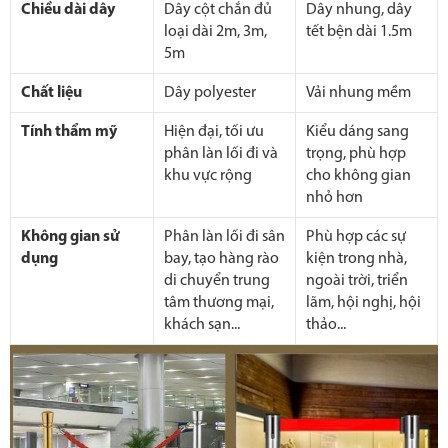
Chiều dài dây
Dây cột chắn đủ
Dây nhung, dây
loại dài 2m, 3m,
tết bện dài 1.5m
5m
Chất liệu
Dây polyester
Vải nhung mềm
Tính thẩm mỹ
Hiện đại, tối ưu
Kiểu dáng sang
phân làn lối đi và
trọng, phù hợp
khu vực rộng
cho không gian
nhỏ hơn
Không gian sử
Phân làn lối đi sân
Phù hợp các sự
dụng
bay, tạo hàng rào
kiện trong nhà,
di chuyển trung
ngoài trời, triển
tâm thương mại,
lãm, hội nghị, hội
khách sạn...
thảo...