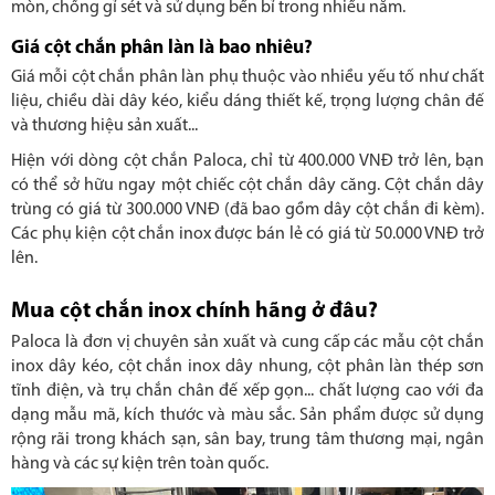
mòn, chống gỉ sét và sử dụng bền bỉ trong nhiều năm.
Giá cột chắn phân làn là bao nhiêu?
Giá mỗi cột chắn phân làn phụ thuộc vào nhiều yếu tố như chất
liệu, chiều dài dây kéo, kiểu dáng thiết kế, trọng lượng chân đế
và thương hiệu sản xuất...
Hiện với dòng cột chắn Paloca, chỉ từ 400.000 VNĐ trở lên, bạn
có thể sở hữu ngay một chiếc cột chắn dây căng. Cột chắn dây
trùng có giá từ 300.000 VNĐ (đã bao gồm dây cột chắn đi kèm).
Các phụ kiện cột chắn inox được bán lẻ có giá từ 50.000 VNĐ trở
lên.
Mua cột chắn inox chính hãng ở đâu?
Paloca là đơn vị chuyên sản xuất và cung cấp các mẫu cột chắn
inox dây kéo, cột chắn inox dây nhung, cột phân làn thép sơn
tĩnh điện, và trụ chắn chân đế xếp gọn... chất lượng cao với đa
dạng mẫu mã, kích thước và màu sắc. Sản phẩm được sử dụng
rộng rãi trong khách sạn, sân bay, trung tâm thương mại, ngân
hàng và các sự kiện trên toàn quốc.