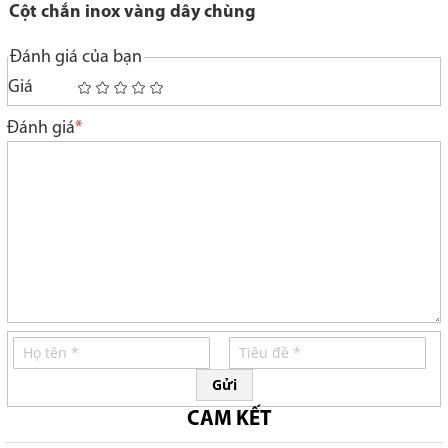
Cột chắn inox vàng dây chùng
Đánh giá của bạn
Giá
1
2
3
4
5
star
stars
stars
stars
stars
Đánh giá
Gửi
CAM KẾT