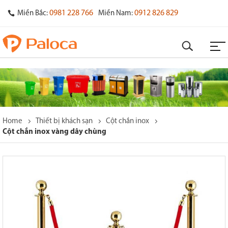
0981 228 766
0912 826 829
Miền Bắc:
Miền Nam:
Home
Thiết bị khách sạn
Cột chắn inox
Cột chắn inox vàng dây chùng
o
s
y