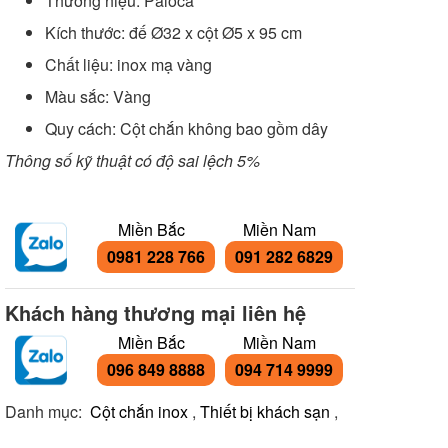
Thương hiệu: Paloca
Kích thước: đế Ø32 x cột Ø5 x 95 cm
Chất liệu: inox mạ vàng
Màu sắc: Vàng
Quy cách: Cột chắn không bao gồm dây
Thông số kỹ thuật có độ sai lệch 5%
Miền Bắc
Miền Nam
0981 228 766
091 282 6829
Khách hàng thương mại liên hệ
Miền Bắc
Miền Nam
096 849 8888
094 714 9999
Danh mục:
Cột chắn inox
,
Thiết bị khách sạn
,