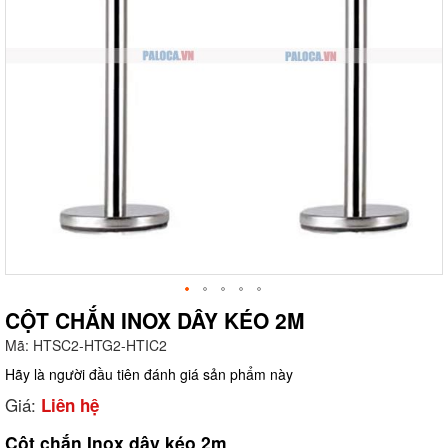
CỘT CHẮN INOX DÂY KÉO 2M
Mã:
HTSC2-HTG2-HTIC2
g
Hãy là người đầu tiên đánh giá sản phẩm này
Giá:
Liên hệ
Cột chắn Inox dây kéo 2m