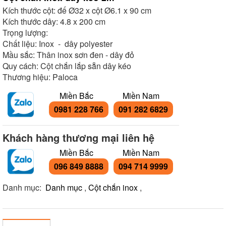
Kích thước cột: đế Ø32 x cột Ø6.1 x 90 cm
Kích thước dây: 4.8 x 200 cm
Trọng lượng:
Chất liệu: Inox - dây polyester
Mầu sắc: Thân inox sơn đen - dây đỏ
Quy cách: Cột chắn lắp sẵn dây kéo
Thương hiệu: Paloca
Miền Bắc
Miền Nam
0981 228 766
091 282 6829
Khách hàng thương mại liên hệ
Miền Bắc
Miền Nam
096 849 8888
094 714 9999
Danh mục:
Danh mục
,
Cột chắn inox
,