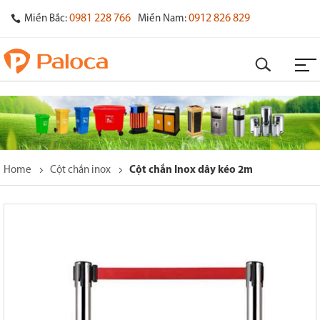
0981 228 766
0912 826 829
Miền Bắc:
Miền Nam:
Home
Cột chắn inox
Cột chắn Inox dây kéo 2m
o
s
y