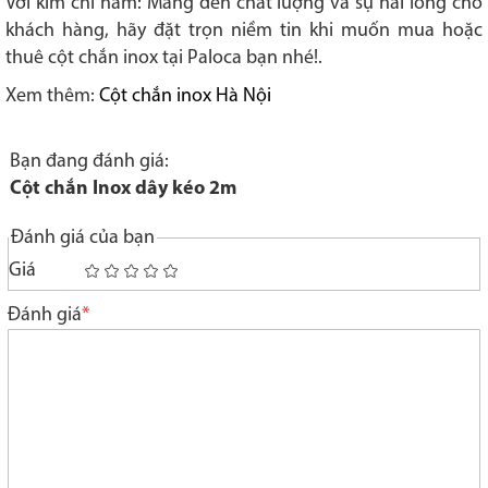
Với kim chỉ nam: Mang đến chất lượng và sự hài lòng cho
khách hàng, hãy đặt trọn niềm tin khi muốn mua hoặc
thuê cột chắn inox tại Paloca bạn nhé!.
Xem thêm:
Cột chắn inox Hà Nội
Bạn đang đánh giá:
Cột chắn Inox dây kéo 2m
Đánh giá của bạn
Giá
1
2
3
4
5
star
stars
stars
stars
stars
Đánh giá