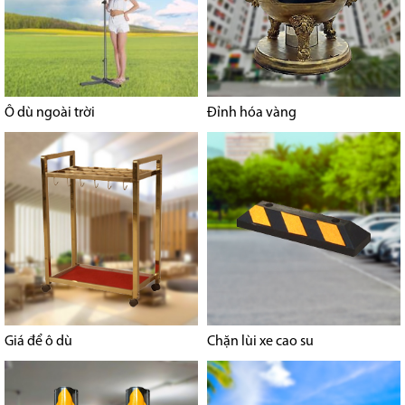
Ô dù ngoài trời
Đỉnh hóa vàng
Giá để ô dù
Chặn lùi xe cao su