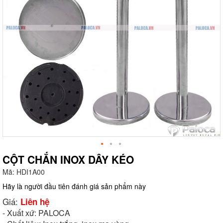
CỘT CHẮN INOX DÂY KÉO
Mã:
HDI1A00
g
Hãy là người đầu tiên đánh giá sản phẩm này
Giá:
Liên hệ
- Xuất xứ: PALOCA