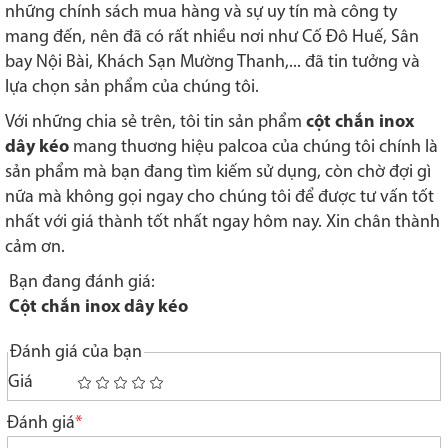
những chính sách mua hàng và sự uy tín mà công ty
mang đến, nên đã có rất nhiều nơi như Cố Đô Huế, Sân
bay Nội Bài, Khách Sạn Mường Thanh,... đã tin tưởng và
lựa chọn sản phẩm của chúng tôi.
Với những chia sẻ trên, tôi tin sản phẩm
cột chắn inox
dây kéo
mang thuơng hiệu palcoa của chúng tôi chính là
sản phẩm mà bạn đang tìm kiếm sử dụng, còn chờ đợi gì
nữa mà không gọi ngay cho chúng tôi để được tư vấn tốt
nhất với giá thành tốt nhất ngay hôm nay. Xin chân thành
cảm ơn.
Bạn đang đánh giá:
Cột chắn inox dây kéo
Đánh giá của bạn
Giá
1
2
3
4
5
star
stars
stars
stars
stars
Đánh giá