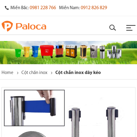
0981 228 766
0912 826 829
Miền Bắc:
Miền Nam:
Home
Cột chắn inox
Cột chắn inox dây kéo
o
s
y