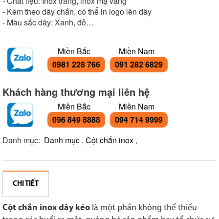
- Chất liệu: Inox trắng, inox mạ vàng
- Kèm theo dây chắn, có thể in logo lên dây
- Màu sắc dây: Xanh, đỏ…
Miền Bắc
Miền Nam
0981 228 766
091 282 6829
Khách hàng thương mại liên hệ
Miền Bắc
Miền Nam
096 849 8888
094 714 9999
Danh mục:
Danh mục
,
Cột chắn inox
,
CHI TIẾT
Cột chắn inox dây kéo
là một phần không thể thiếu