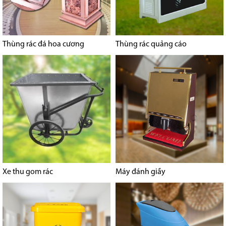
Thùng rác đá hoa cương
Thùng rác quảng cáo
Xe thu gom rác
Máy đánh giầy