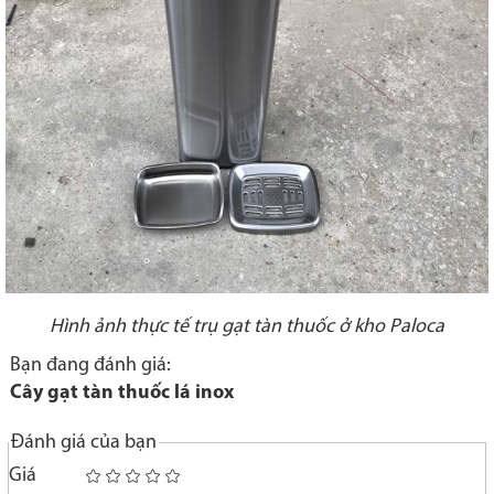
Hình ảnh thực tế trụ gạt tàn thuốc ở kho Paloca
Bạn đang đánh giá:
Cây gạt tàn thuốc lá inox
Đánh giá của bạn
Giá
1
2
3
4
5