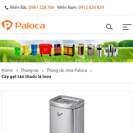
0981 228 766
0912 826 829
Miền Bắc:
Miền Nam:
Home
Thùng rác
Thùng rác inox Paloca
Cây gạt tàn thuốc lá inox
o
s
y