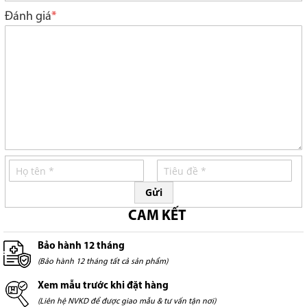
star
stars
stars
stars
stars
Đánh giá
Gửi
CAM KẾT
Bảo hành 12 tháng
(Bảo hành 12 tháng tất cả sản phẩm)
Xem mẫu trước khi đặt hàng
(Liên hệ NVKD để được giao mẫu & tư vấn tận nơi)