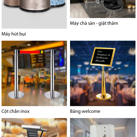
Máy chà sàn - giặt thảm
Máy hút bụi
Cột chắn inox
Bảng welcome