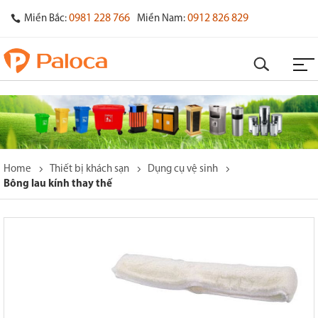
0981 228 766
0912 826 829
Miền Bắc:
Miền Nam:
Home
Thiết bị khách sạn
Dụng cụ vệ sinh
Bông lau kính thay thế
o
s
y