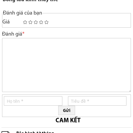
Đánh giá của bạn
Giá
1
2
3
4
5
star
stars
stars
stars
stars
Đánh giá
Gửi
CAM KẾT