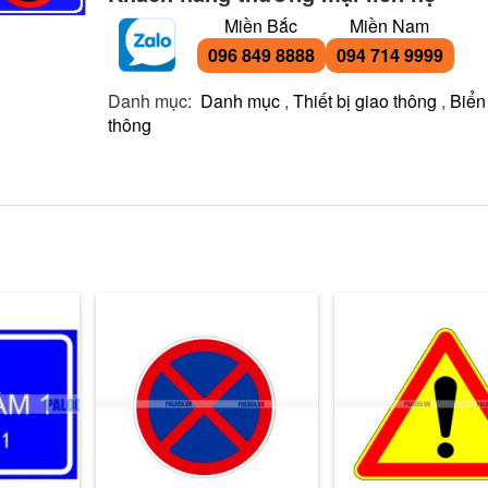
Miền Bắc
Miền Nam
096 849 8888
094 714 9999
Danh mục:
Danh mục
,
Thiết bị giao thông
,
Biển
thông