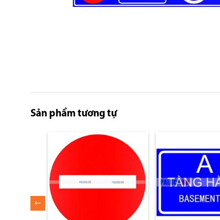
Skip
to
the
Sản phẩm tương tự
beginning
of
the
images
gallery