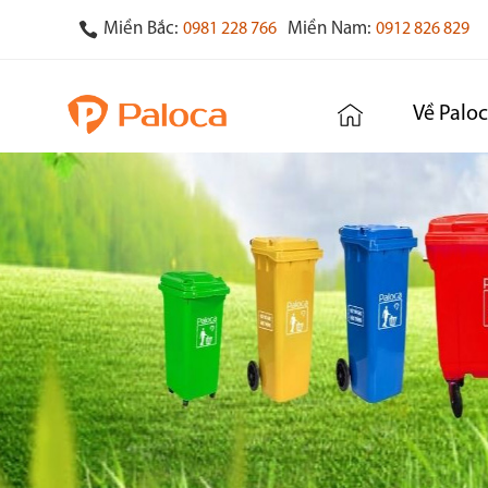
Miền Bắc:
Miền Nam:
0981 228 766
0912 826 829
Về Palo