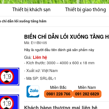
Thiết bị khách sạn
Thiết bị giao thông
n chỉ dẫn lối xuống tầng hầm
BIỂN CHỈ DẪN LỐI XUỐNG TẦNG 
Mã:
E11B0105
Hãy là người đầu tiên đánh giá sản phẩm này
Giá:
Liên hệ
- Kích thước: 3000 – 4000 x 600 x 18 mm
- Xuất xứ: Việt Nam
- Mã SP: SRL-BL-1
Miền Bắc
Miền Nam
0981 228 766
091 282 6829
Khách hàng thương mại liên hệ