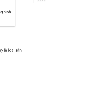
ng stop
Biển báo giao thông cấm
Biển báo khu vực 
rẽ trái
làm vệ sinh chữ
 là loại sản