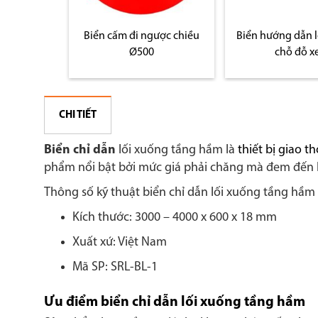
ược chiều
Biển hướng dẫn lối ra vào
Biển báo giao th
chỗ đỗ xe
tròn (các loại b
CHI TIẾT
Biển chỉ dẫn
lối xuống tầng hầm là
thiết bị giao t
phẩm nổi bật bởi mức giá phải chăng mà đem đến hi
Thông số kỹ thuật biển chỉ dẫn lối xuống tầng hầm
Kích thước: 3000 – 4000 x 600 x 18 mm
Xuất xứ: Việt Nam
Mã SP: SRL-BL-1
Ưu điểm biển chỉ dẫn lối xuống tầng hầm