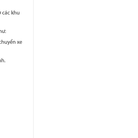
 các khu
hư:
 chuyển xe
nh.