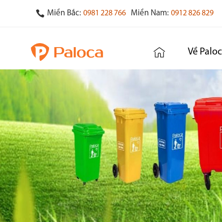
Miền Bắc:
Miền Nam:
0981 228 766
0912 826 829
Về Palo