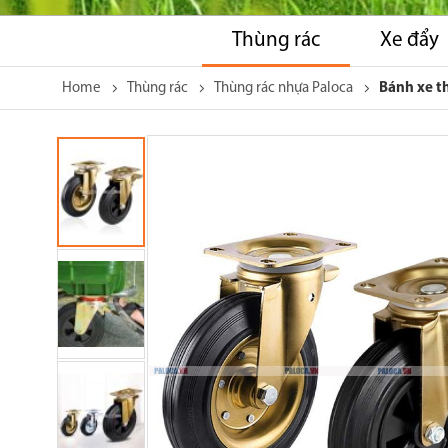
Thùng rác
Xe đẩy
Home
Thùng rác
Thùng rác nhựa Paloca
Bánh xe t
Skip
to
the
end
of
the
images
gallery