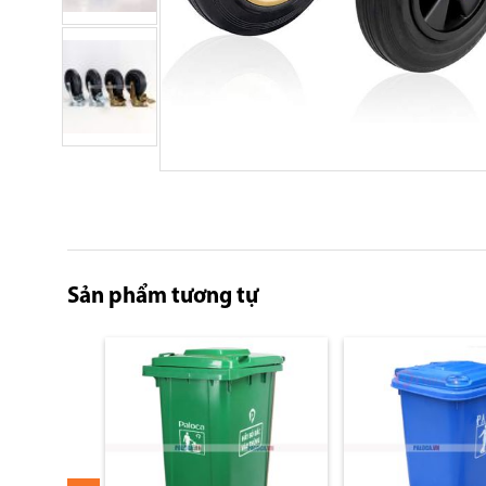
Skip
to
the
beginning
of
Sản phẩm tương tự
the
images
gallery