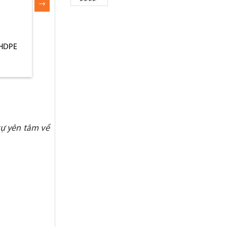
 HDPE
Thùng rác nhựa chống
Thùng rác chống 
 xe
cháy
hình chữ nhật
sự yên tâm về