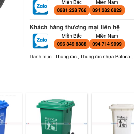
Miền Bắc
Miền Nam
0981 228 766
091 282 6829
Khách hàng thương mại liên hệ
Miền Bắc
Miền Nam
096 849 8888
094 714 9999
Danh mục:
Thùng rác
,
Thùng rác nhựa Paloca
,