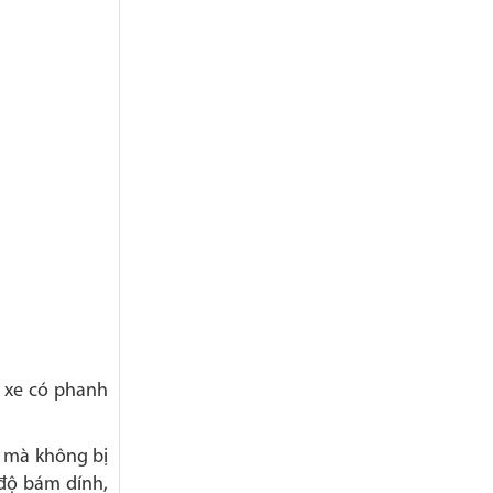
h xe có phanh
g mà không bị
 độ bám dính,