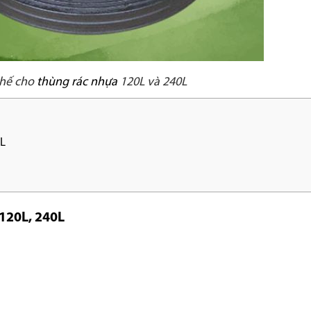
thế cho
thùng rác nhựa
120L và 240L
0L
120L, 240L