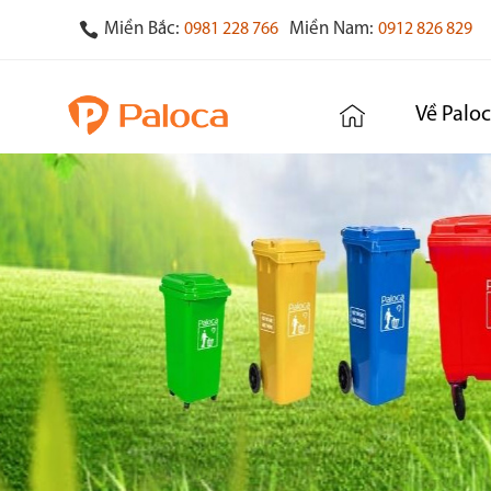
Miền Bắc:
Miền Nam:
0981 228 766
0912 826 829
Về Palo