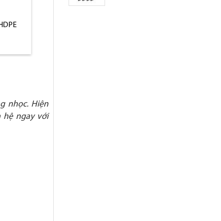
 HDPE
Thùng rác nhựa HDPE
Thùng rác nhựa c
120L có bánh xe
cháy
ng nhọc. Hiện
n hệ ngay với