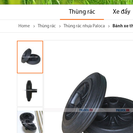
Thùng rác
Xe đẩy
Home
Thùng rác
Thùng rác nhựa Paloca
Bánh xe t
Skip
to
the
end
of
the
images
gallery