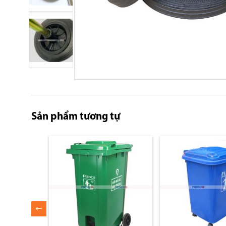
Skip
to
the
Sản phẩm tương tự
beginning
of
the
images
gallery