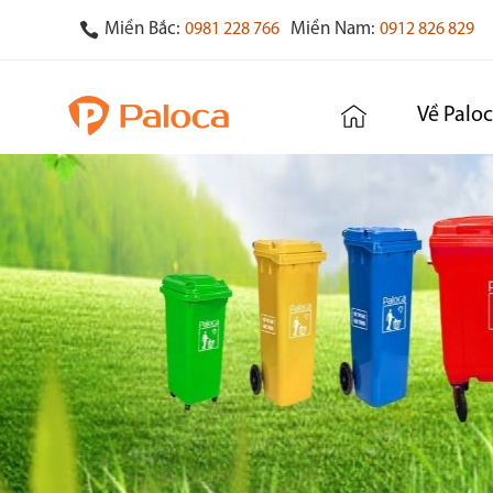
Miền Bắc:
Miền Nam:
0981 228 766
0912 826 829
Về Palo