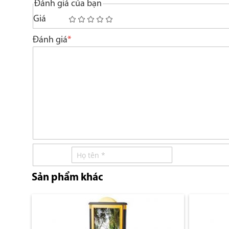
Đánh giá của bạn
Giá
1
2
3
4
5
star
stars
stars
stars
stars
Đánh giá
Sản phẩm khác