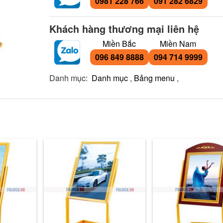
0981 228 766
091 282 6829
Khách hàng thương mại liên hệ
Miền Bắc
Miền Nam
096 849 8888
094 714 9999
Danh mục:
Danh mục
,
Bảng menu
,