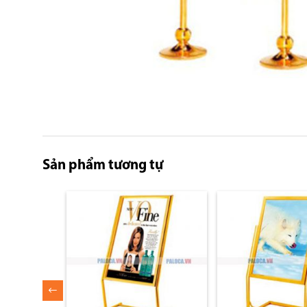
Skip
to
the
beginning
Sản phẩm tương tự
of
the
images
gallery