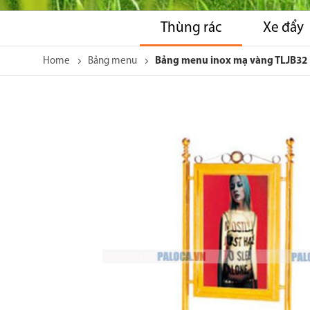
Thùng rác
Xe đẩy
Home
Bảng menu
Bảng menu inox mạ vàng TLJB32
Skip
to
the
end
of
the
images
gallery