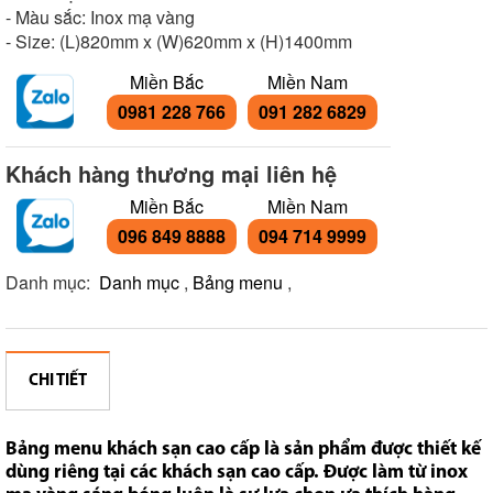
- Màu sắc: Inox mạ vàng
- Size: (L)820mm x (W)620mm x (H)1400mm
Miền Bắc
Miền Nam
0981 228 766
091 282 6829
Khách hàng thương mại liên hệ
Miền Bắc
Miền Nam
096 849 8888
094 714 9999
Danh mục:
Danh mục
,
Bảng menu
,
CHI TIẾT
Bảng menu khách sạn cao cấp là sản phẩm được thiết kế
dùng riêng tại các khách sạn cao cấp. Được làm từ inox