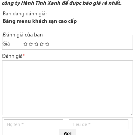
công ty Hành Tinh Xanh để được báo giá rẻ nhất.
Bạn đang đánh giá:
Bảng menu khách sạn cao cấp
Đánh giá của bạn
Giá
1
2
3
4
5
star
stars
stars
stars
stars
Đánh giá
Gửi