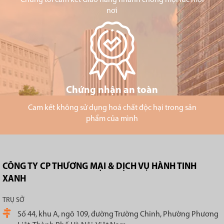
nơi
Chứng nhận an toàn
Cam kết không sử dụng hoá chất độc hại trong sản
phẩm của mình
CÔNG TY CP THƯƠNG MẠI & DỊCH VỤ HÀNH TINH
XANH
TRỤ SỞ
Số 44, khu A, ngõ 109, đường Trường Chinh, Phường Phương