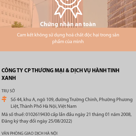
Chứng nhận an toàn
Cam kết không sử dụng hoá chất độc hại trong sản
phẩm của mình
CÔNG TY CP THƯƠNG MẠI & DỊCH VỤ HÀNH TINH
XANH
TRỤ SỞ
Số 44, khu A, ngõ 109, đường Trường Chinh, Phường Phương
Liệt, Thành Phố Hà Nội, Việt Nam
Mã số thuế: 0102619430 cấp lần đầu ngày 21 tháng 01 năm 2008,
Đăng ký thay đổi ngày 25/08/2022)
VĂN PHÒNG GIAO DỊCH HÀ NỘI