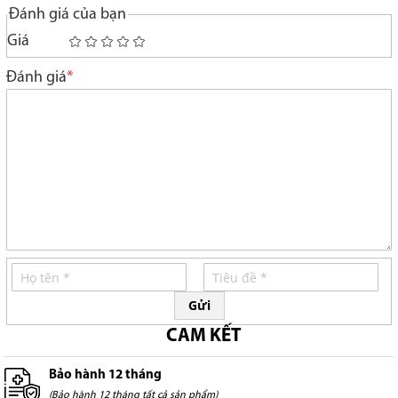
Đánh giá của bạn
Giá
1
2
3
4
5
star
stars
stars
stars
stars
Đánh giá
Gửi
CAM KẾT
Bảo hành 12 tháng
(Bảo hành 12 tháng tất cả sản phẩm)