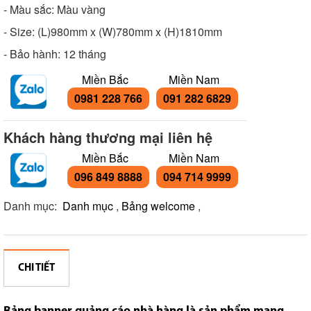
- Màu sắc: Màu vàng
- Size: (L)980mm x (W)780mm x (H)1810mm
- Bảo hành: 12 tháng
Miền Bắc
Miền Nam
0981 228 766
091 282 6829
Khách hàng thương mại liên hệ
Miền Bắc
Miền Nam
096 849 8888
094 714 9999
Danh mục:
Danh mục
,
Bảng welcome
,
CHI TIẾT