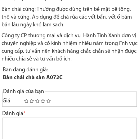
Bàn chải cứng: Thường được dùng trên bề mặt bê tông,
thô và cứng. Áp dụng để chà rửa các vết bẩn, vết ố bám
bẩn lâu ngày khó làm sạch.
Công ty CP thương mại và dịch vụ Hành Tinh Xanh đơn vị
chuyên nghiệp và có kinh nhiệm nhiều năm trong lĩnh vực
cung cấp, tư vấn nên khách hàng chắc chắn sẽ nhận được
nhiều chia sẻ và tư vấn bổ ích.
Bạn đang đánh giá:
Bàn chải chà sàn A072C
Đánh giá của bạn
Giá
1
2
3
4
5
star
stars
stars
stars
stars
Đánh giá