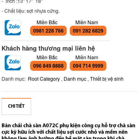
- Inch :13” 17” 18”
- Chất liệu: sợi nhựa cứng.
Miền Bắc
Miền Nam
0981 228 766
091 282 6829
Khách hàng thương mại liên hệ
Miền Bắc
Miền Nam
096 849 8888
094 714 9999
Danh mục:
Root Category
,
Danh mục
,
Thiết bị vệ sinh
CHI TIẾT
Bàn chải chà sàn A072C phụ kiện công cụ hỗ trợ chà sàn
cực kỳ hữu ích với chất liệu sợi cước nhỏ và mềm nên
không làm ảnh hưởng đến bề mặt sàn trong khi chà.