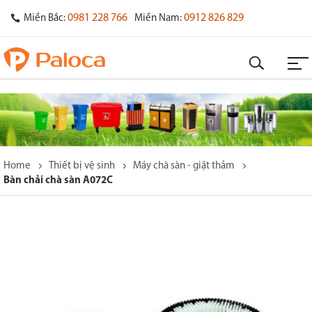
0981 228 766
0912 826 829
Miền Bắc:
Miền Nam:
Home
Thiết bị vệ sinh
Máy chà sàn - giặt thảm
Bàn chải chà sàn A072C
o
s
y