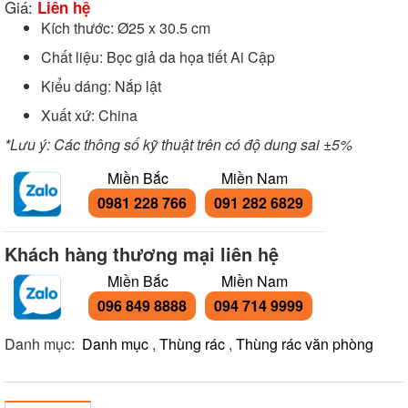
Giá:
Liên hệ
Kích thước: Ø25 x 30.5 cm
Chất liệu: Bọc giả da họa tiết Ai Cập
Kiểu dáng: Nắp lật
Xuất xứ: China
*Lưu ý: Các thông số kỹ thuật trên có độ dung sai ±5%
Miền Bắc
Miền Nam
0981 228 766
091 282 6829
Khách hàng thương mại liên hệ
Miền Bắc
Miền Nam
096 849 8888
094 714 9999
Danh mục:
Danh mục
,
Thùng rác
,
Thùng rác văn phòng