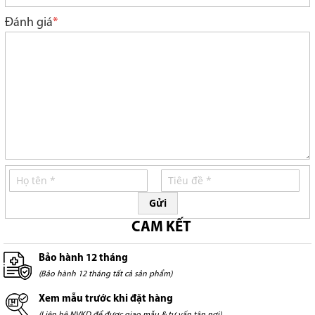
star
stars
stars
stars
stars
Đánh giá
Gửi
CAM KẾT
Bảo hành 12 tháng
(Bảo hành 12 tháng tất cả sản phẩm)
Xem mẫu trước khi đặt hàng
(Liên hệ NVKD để được giao mẫu & tư vấn tận nơi)