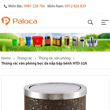
0981 228 766
0912 826 829
Miền Bắc:
Miền Nam:
Home
Thùng rác
Thùng rác văn phòng
Thùng rác văn phòng bọc da nắp bập bênh HTD-52A
o
s
y