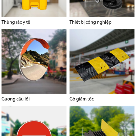
Thùng rác y tế
Thiết bị công nghiệp
Gương cầu lồi
Gờ giảm tốc