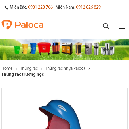
0981 228 766
0912 826 829
Miền Bắc:
Miền Nam:
Home
Thùng rác
Thùng rác nhựa Paloca
Thùng rác trường học
o
s
y