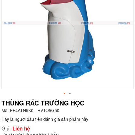
THÙNG RÁC TRƯỜNG HỌC
Mã:
EP4ATN5K0 - HVTO5G50
g
Hãy là người đầu tiên đánh giá sản phẩm này
Giá:
Liên hệ