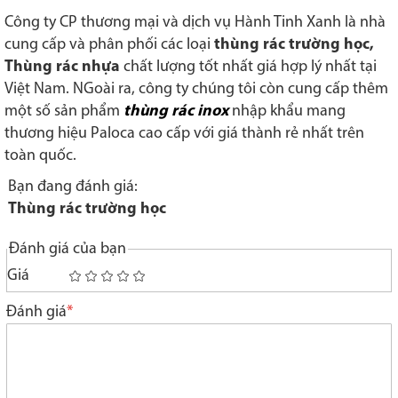
Công ty CP thương mại và dịch vụ Hành Tinh Xanh là nhà
cung cấp và phân phối các loại
thùng rác trường học,
Thùng rác nhựa
chất lượng tốt nhất giá hợp lý nhất tại
Việt Nam. NGoài ra, công ty chúng tôi còn cung cấp thêm
một số sản phẩm
thùng rác inox
nhập khẩu mang
thương hiệu Paloca cao cấp với giá thành rẻ nhất trên
toàn quốc.
Bạn đang đánh giá:
Thùng rác trường học
Đánh giá của bạn
Giá
1
2
3
4
5
star
stars
stars
stars
stars
Đánh giá